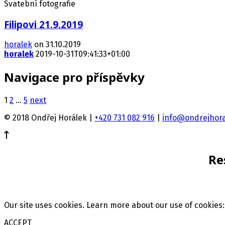
Svatební fotografie
Filipovi 21.9.2019
horalek
on 31.10.2019
horalek
2019-10-31T09:41:33+01:00
Navigace pro příspěvky
1
2
…
5
next
© 2018 Ondřej Horálek |
+420 731 082 916
|
info@ondrejhora
Re
Our site uses cookies. Learn more about our use of cookies
ACCEPT