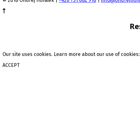
© 2018 Ondřej Horálek |
+420 731 082 916
|
info@ondrejhora
Re
Our site uses cookies. Learn more about our use of cookies
ACCEPT