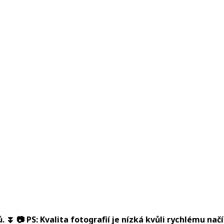
 ⏬ 📷 PS: Kvalita fotografií je nízká kvůli rychlému načí